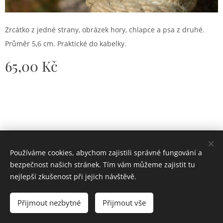
Zrcátko z jedné strany, obrázek hory, chlapce a psa z druhé.
Průměr 5,6 cm. Praktické do kabelky.
65,00
Kč
© 2024 Ateliér Jen sen
Používáme cookies, abychom zajistili správné fungování a
Cookies
bezpečnost našich stránek. Tím vám můžeme zajistit tu
nejlepší zkušenost při jejich návštěvě.
Do košíku
Přijmout nezbytné
Přijmout vše