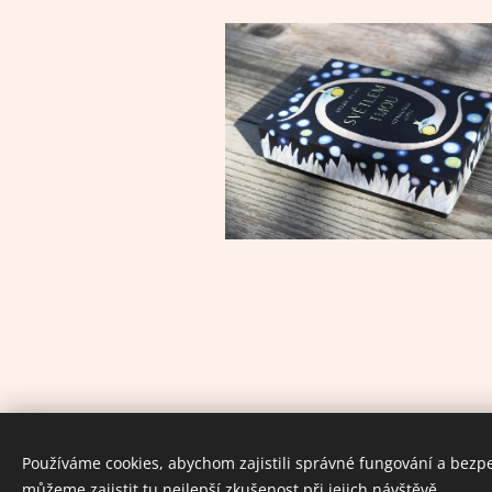
Používáme cookies, abychom zajistili správné fungování a bezp
můžeme zajistit tu nejlepší zkušenost při jejich návštěvě.