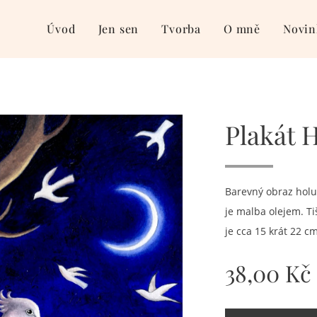
Úvod
Jen sen
Tvorba
O mně
Novin
Plakát 
Barevný obraz holu
je malba olejem. T
je cca 15 krát 22 cm
38,00
Kč