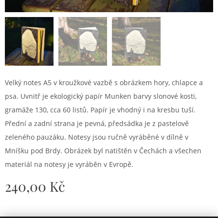
Velký notes A5 v kroužkové vazbě s obrázkem hory, chlapce a
psa. Uvnitř je ekologický papír Munken barvy slonové kosti,
gramáže 130, cca 60 listů. Papír je vhodný i na kresbu tuší.
Přední a zadní strana je pevná, předsádka je z pastelově
zeleného pauzáku. Notesy jsou ručně vyráběné v dílně v
Mníšku pod Brdy. Obrázek byl natištěn v Čechách a všechen
materiál na notesy je vyráběn v Evropě.
240,00
Kč