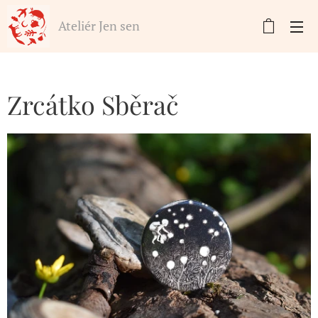
Ateliér Jen sen
Zrcátko Sběrač