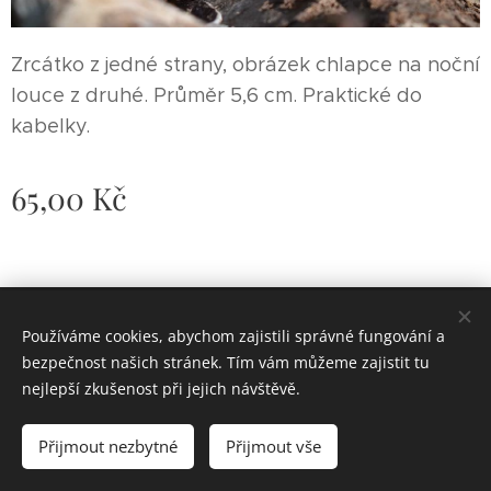
Zrcátko z jedné strany, obrázek chlapce na noční
louce z druhé. Průměr 5,6 cm. Praktické do
kabelky.
65,00
Kč
© 2024 Ateliér Jen sen
Používáme cookies, abychom zajistili správné fungování a
Cookies
bezpečnost našich stránek. Tím vám můžeme zajistit tu
nejlepší zkušenost při jejich návštěvě.
Do košíku
Přijmout nezbytné
Přijmout vše