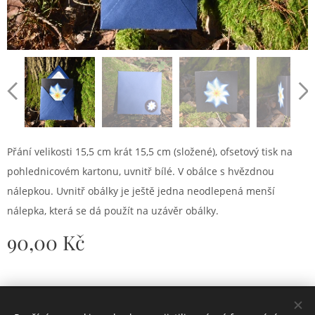
Přání velikosti 15,5 cm krát 15,5 cm (složené), ofsetový tisk na
pohlednicovém kartonu, uvnitř bílé. V obálce s hvězdnou
nálepkou. Uvnitř obálky je ještě jedna neodlepená menší
nálepka, která se dá použít na uzávěr obálky.
90,00
Kč
© 2024 Ateliér Jen sen