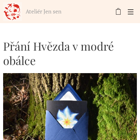
Ateliér Jen sen
Přání Hvězda v modré
obálce