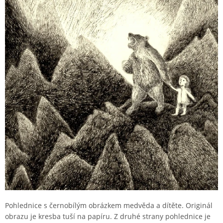
Pohlednice s černobílým obrázkem medvěda a dítěte. Originál
obrazu je kresba tuší na papíru. Z druhé strany pohlednice je