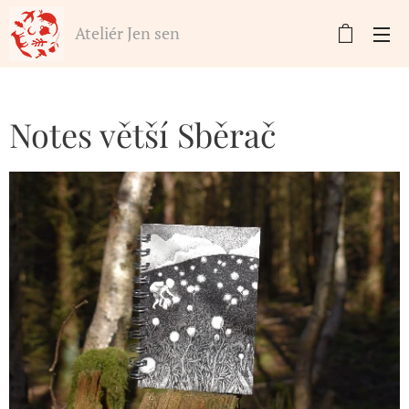
Ateliér Jen sen
Notes větší Sběrač