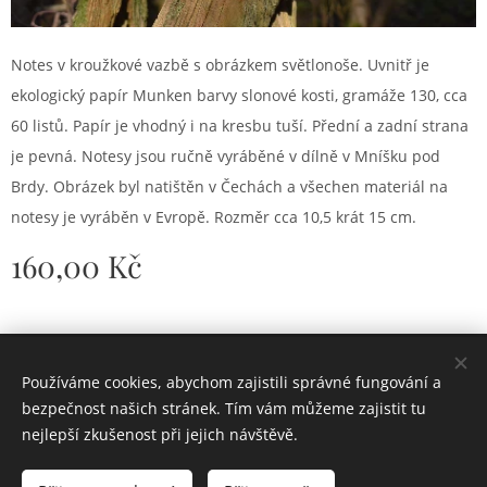
Notes v kroužkové vazbě s obrázkem světlonoše. Uvnitř je
ekologický papír Munken barvy slonové kosti, gramáže 130, cca
60 listů. Papír je vhodný i na kresbu tuší. Přední a zadní strana
je pevná. Notesy jsou ručně vyráběné v dílně v Mníšku pod
Brdy. Obrázek byl natištěn v Čechách a všechen materiál na
notesy je vyráběn v Evropě. Rozměr cca 10,5 krát 15 cm.
160,00
Kč
© 2024 Ateliér Jen sen
Používáme cookies, abychom zajistili správné fungování a
Cookies
bezpečnost našich stránek. Tím vám můžeme zajistit tu
nejlepší zkušenost při jejich návštěvě.
Do košíku