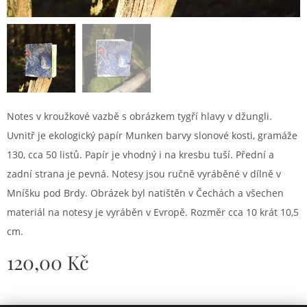
Notes v kroužkové vazbě s obrázkem tygří hlavy v džungli.
Uvnitř je ekologický papír Munken barvy slonové kosti, gramáže
130, cca 50 listů. Papír je vhodný i na kresbu tuší. Přední a
zadní strana je pevná. Notesy jsou ručně vyráběné v dílně v
Mníšku pod Brdy. Obrázek byl natištěn v Čechách a všechen
materiál na notesy je vyráběn v Evropě. Rozměr cca 10 krát 10,5
cm.
120,00
Kč