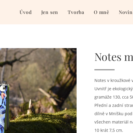
Úvod
Jen sen
Tvorba
O mně
Novin
Notes m
Notes v kroužkové 
Uvnitř je ekologick
gramáže 130, cca 50
Přední a zadní str
dílně v Mníšku pod
všechen materiál n
10 krát 7,5 cm.