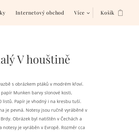
ky
Internetový obchod
Více
Košík
alý V houštině
vazbě s obrázkem ptáků v modrém křoví.
ý papír Munken barvy slonové kosti,
 listů. Papír je vhodný i na kresbu tuší.
ana je pevná. Notesy jsou ručně vyráběné v
 Brdy. Obrázek byl natištěn v Čechách a
a notesy je vyráběn v Evropě. Rozměr cca