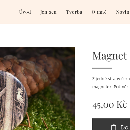
Úvod
Jen sen
Tvorba
O mně
Novin
Magnet 
Z jedné strany čern
magnetek. Průměr 3
45,00
Kč
Do 