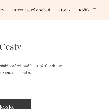
ky
Internetový obchod
Více
Košík
Cesty
obílý obrázek ptačích strážců, z druhé
,7 cm. Na ledničku!
košíku